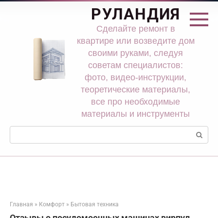
Перейти
РУЛАНДИЯ
к
контенту
Сделайте ремонт в
квартире или возведите дом
своими руками, следуя
советам специалистов:
фото, видео-инструкции,
теоретические материалы,
все про необходимые
материалы и инструменты
Поиск:
Главная
»
Комфорт
»
Бытовая техника
Отзывы о посудомоечных машинах вирпул