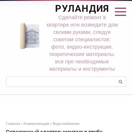
Перейти
РУЛАНДИЯ
к
контенту
Сделайте ремонт в
квартире или возведите дом
своими руками, следуя
советам специалистов:
фото, видео-инструкции,
теоретические материалы,
все про необходимые
материалы и инструменты
Поиск:
Главная
»
Коммуникации
»
Водоснабжение
Скважинный адаптер: монтаж в трубу