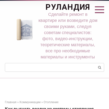
Перейти
РУЛАНДИЯ
к
контенту
Сделайте ремонт в
квартире или возведите дом
своими руками, следуя
советам специалистов:
фото, видео-инструкции,
теоретические материалы,
все про необходимые
материалы и инструменты
Поиск:
Главная
»
Коммуникации
»
Отопление
Как выгнать воздух из системы отопления