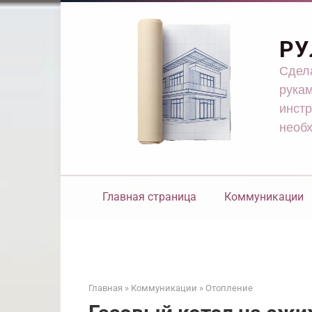
Перейти
к
контенту
РУ
Сдела
рукам
инстр
необ
Главная страница
Коммуникации
Главная
»
Коммуникации
»
Отопление