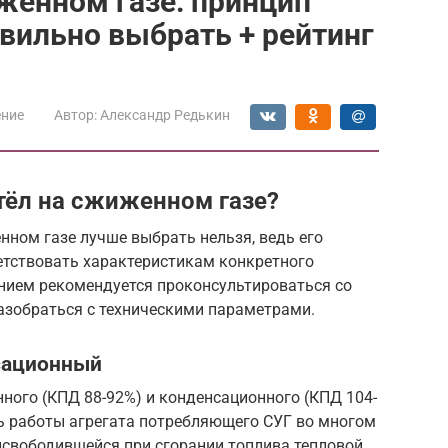
женном газе: принцип
авильно выбрать + рейтинг
ение
Автор:
Александр Редькин
тёл на сжиженном газе?
нном газе лучше выбрать нельзя, ведь его
етствовать характеристикам конкретного
нием рекомендуется проконсультироваться со
азобраться с техническими параметрами.
сационный
ного (КПД 88-92%) и конденсационного (КПД 104-
ь работы агрегата потребляющего СУГ во многом
ысвободившейся при сгорании топлива тепловой