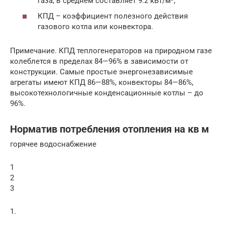
газа, в среднем составляет 9.2 кВт/м³;
КПД – коэффициент полезного действия
газового котла или конвектора.
Примечание. КПД теплогенераторов на природном газе
колеблется в пределах 84—96% в зависимости от
конструкции. Самые простые энергонезависимые
агрегаты имеют КПД 86—88%, конвекторы 84—86%,
высокотехнологичные конденсационные котлы – до
96%.
Норматив потребления отопления на кв м
горячее водоснабжение
1
2
3
1.