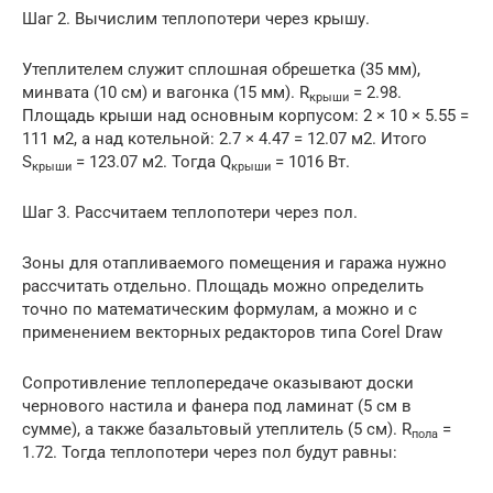
Шаг 2. Вычислим теплопотери через крышу.
Утеплителем служит сплошная обрешетка (35 мм),
минвата (10 см) и вагонка (15 мм). R
= 2.98.
крыши
Площадь крыши над основным корпусом: 2 × 10 × 5.55 =
111 м2, а над котельной: 2.7 × 4.47 = 12.07 м2. Итого
S
= 123.07 м2. Тогда Q
= 1016 Вт.
крыши
крыши
Шаг 3. Рассчитаем теплопотери через пол.
Зоны для отапливаемого помещения и гаража нужно
рассчитать отдельно. Площадь можно определить
точно по математическим формулам, а можно и с
применением векторных редакторов типа Corel Draw
Сопротивление теплопередаче оказывают доски
чернового настила и фанера под ламинат (5 см в
сумме), а также базальтовый утеплитель (5 см). R
=
пола
1.72. Тогда теплопотери через пол будут равны: