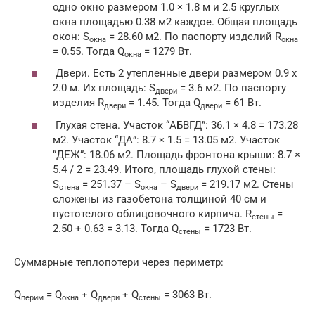
одно окно размером 1.0 × 1.8 м и 2.5 круглых
окна площадью 0.38 м2 каждое. Общая площадь
окон: S
= 28.60 м2. По паспорту изделий R
окна
окна
= 0.55. Тогда Q
= 1279 Вт.
окна
Двери. Есть 2 утепленные двери размером 0.9 х
2.0 м. Их площадь: S
= 3.6 м2. По паспорту
двери
изделия R
= 1.45. Тогда Q
= 61 Вт.
двери
двери
Глухая стена. Участок “АБВГД”: 36.1 × 4.8 = 173.28
м2. Участок “ДА”: 8.7 × 1.5 = 13.05 м2. Участок
“ДЕЖ”: 18.06 м2. Площадь фронтона крыши: 8.7 ×
5.4 / 2 = 23.49. Итого, площадь глухой стены:
S
= 251.37 – S
– S
= 219.17 м2. Стены
стена
окна
двери
сложены из газобетона толщиной 40 см и
пустотелого облицовочного кирпича. R
=
стены
2.50 + 0.63 = 3.13. Тогда Q
= 1723 Вт.
стены
Суммарные теплопотери через периметр:
Q
= Q
+ Q
+ Q
= 3063 Вт.
перим
окна
двери
стены