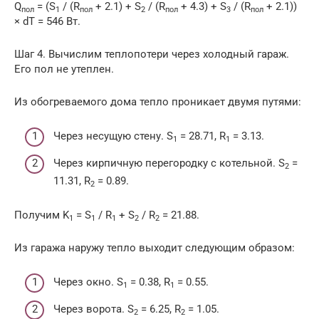
Q
= (S
/ (R
+ 2.1) + S
/ (R
+ 4.3) + S
/ (R
+ 2.1))
пол
1
пол
2
пол
3
пол
× dT = 546 Вт.
Шаг 4. Вычислим теплопотери через холодный гараж.
Его пол не утеплен.
Из обогреваемого дома тепло проникает двумя путями:
Через несущую стену. S
= 28.71, R
= 3.13.
1
1
Через кирпичную перегородку с котельной. S
=
2
11.31, R
= 0.89.
2
Получим K
= S
/ R
+ S
/ R
= 21.88.
1
1
1
2
2
Из гаража наружу тепло выходит следующим образом:
Через окно. S
= 0.38, R
= 0.55.
1
1
Через ворота. S
= 6.25, R
= 1.05.
2
2