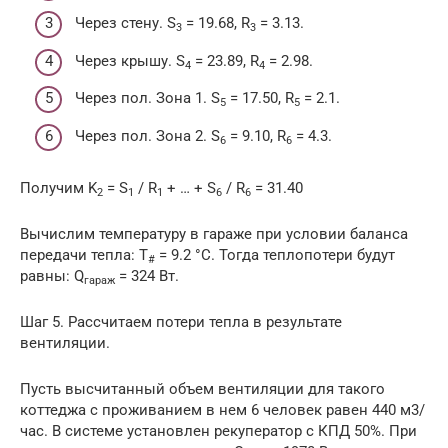
Через стену. S
= 19.68, R
= 3.13.
3
3
Через крышу. S
= 23.89, R
= 2.98.
4
4
Через пол. Зона 1. S
= 17.50, R
= 2.1.
5
5
Через пол. Зона 2. S
= 9.10, R
= 4.3.
6
6
Получим K
= S
/ R
+ … + S
/ R
= 31.40
2
1
1
6
6
Вычислим температуру в гараже при условии баланса
передачи тепла: T
= 9.2 °С. Тогда теплопотери будут
#
равны: Q
= 324 Вт.
гараж
Шаг 5. Рассчитаем потери тепла в результате
вентиляции.
Пусть высчитанный объем вентиляции для такого
коттеджа с проживанием в нем 6 человек равен 440 м3/
час. В системе установлен рекуператор с КПД 50%. При