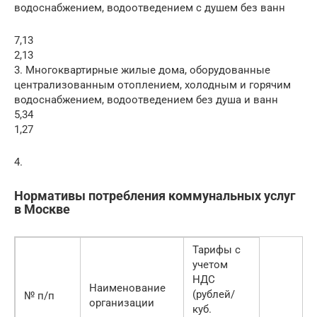
водоснабжением, водоотведением с душем без ванн
7,13
2,13
3. Многоквартирные жилые дома, оборудованные
централизованным отоплением, холодным и горячим
водоснабжением, водоотведением без душа и ванн
5,34
1,27
4.
Нормативы потребления коммунальных услуг
в Москве
Тарифы с
учетом
НДС
Наименование
(рублей/
№ п/п
организации
куб.