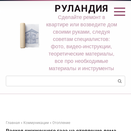
Перейти
РУЛАНДИЯ
к
контенту
Сделайте ремонт в
квартире или возведите дом
своими руками, следуя
советам специалистов:
фото, видео-инструкции,
теоретические материалы,
все про необходимые
материалы и инструменты
Поиск:
Главная
»
Коммуникации
»
Отопление
Расход сжиженного газа на отопление дома