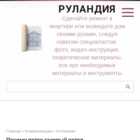
Перейти
РУЛАНДИЯ
к
контенту
Сделайте ремонт в
квартире или возведите дом
своими руками, следуя
советам специалистов:
фото, видео-инструкции,
теоретические материалы,
все про необходимые
материалы и инструменты
Поиск:
Главная
»
Коммуникации
»
Отопление
Почему потек газовый котел