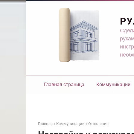
Перейти
к
контенту
РУ
Сдела
рукам
инстр
необ
Главная страница
Коммуникации
Главная
»
Коммуникации
»
Отопление