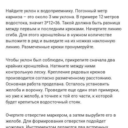
Найдите уклон к водоприемнику. Погонный метр
карниза – это около 3 мм уклона. В примере 12 метров
водостока, значит 3*12=36. Такой должна быть разница
между первым и последним крюками. Начертите линию
сгиба. Для этого кронштейны в нужном количестве
выложите в ряд и выведите на их ножках наклонную
линию. Размеченные крюки пронумеруйте.
Чтобы уклон был соблюден, прикрепите сначала два
крайних кронштейна. Натяните между ними
контрольную леску. Крепление рядовых крюков
производится согласно размеченному расстоянию.
Основная работа проделана. Осталось установить
желоба и воронку. Проведите еще один этап примерки,
но уже к желобу, а точнее к той его части, к которой
будет крепиться водосточный стояк.
Очертите отверстие маркером, а затем вырубите его в
желобе. Для формирования отверстия подойдет
ножовка. Инструментом делаются два встречных