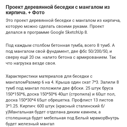
Проект деревянной беседки с мангалом из
кирпича. + Фото
Это проект деревянной беседки с мангалом из кирпича,
которую можно сделать своими руками. Проект
делался в программе Google SketchUp 8.
Под каждым столбом бетонная тумба, всего 8 тумб. А
под мангалом свой фундамент, две фбс 50/200/50, и
сверху ещё 20 см. налито бетона с армированием. Так
что нагрузка везде своя.
Характеристики материалов для беседки с
мангаломРазмер 6 на 4. Крыша один скат 7*3. Залили 8
тумб под мангал положили две фбски. 25 штук бруса
150*150*6, доска 150*50*6 40шт (стропила) и 60шт пол,
доска 150*30*4 65шт обрешетка. Профлист 13 листов
3*1.25. Кирпич: 600 штук (красный сталинский б/
у)Мангальная будет отделана диким камнем, а
столешница будет мебельная под Белый мраморВнутрь
будет железный мангал