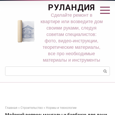
Перейти
РУЛАНДИЯ
к
контенту
Сделайте ремонт в
квартире или возведите дом
своими руками, следуя
советам специалистов:
фото, видео-инструкции,
теоретические материалы,
все про необходимые
материалы и инструменты
Поиск:
Главная
»
Строительство
»
Нормы и технологии
Майский вопрос: мангалы и барбекю для дачи