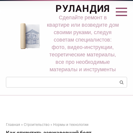
Перейти
РУЛАНДИЯ
к
контенту
Сделайте ремонт в
квартире или возведите дом
своими руками, следуя
советам специалистов:
фото, видео-инструкции,
теоретические материалы,
все про необходимые
материалы и инструменты
Поиск:
Главная
»
Строительство
»
Нормы и технологии
Как открутить заржавевший болт