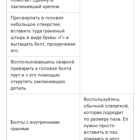
заклинивший крепеж.
Просверлить в головке
небольшое отверстие,
вставить туда граненый
штырь в виде буквы «Г» и
вытащить болт, прокручивая
его.
Воспользовавшись сваркой
приварить к головке болта
прут и с его помощью
открутить заклинившую
деталь.
Воспользуйтесь
обычной отверткой,
которая подходит
по размеру паза. Ее
Болты с внутренними
нужно просто
гранями
вставить в паз,
упираясь в него