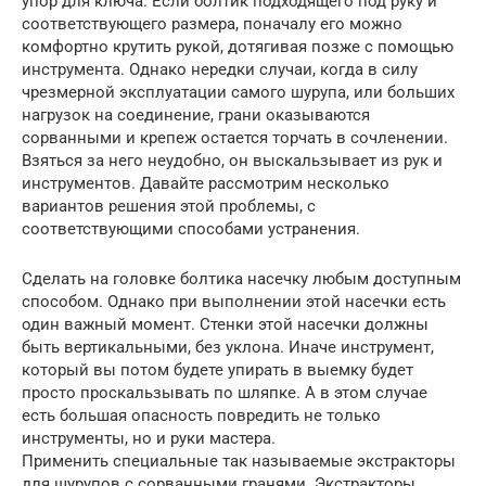
упор для ключа. Если болтик подходящего под руку и
соответствующего размера, поначалу его можно
комфортно крутить рукой, дотягивая позже с помощью
инструмента. Однако нередки случаи, когда в силу
чрезмерной эксплуатации самого шурупа, или больших
нагрузок на соединение, грани оказываются
сорванными и крепеж остается торчать в сочленении.
Взяться за него неудобно, он выскальзывает из рук и
инструментов. Давайте рассмотрим несколько
вариантов решения этой проблемы, с
соответствующими способами устранения.
Сделать на головке болтика насечку любым доступным
способом. Однако при выполнении этой насечки есть
один важный момент. Стенки этой насечки должны
быть вертикальными, без уклона. Иначе инструмент,
который вы потом будете упирать в выемку будет
просто проскальзывать по шляпке. А в этом случае
есть большая опасность повредить не только
инструменты, но и руки мастера.
Применить специальные так называемые экстракторы
для шурупов с сорванными гранями. Экстракторы