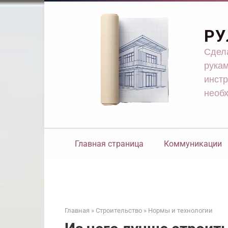
Перейти
к
контенту
РУ
Сдела
рукам
инстр
необ
Главная страница
Коммуникации
Главная
»
Строительство
»
Нормы и технологии