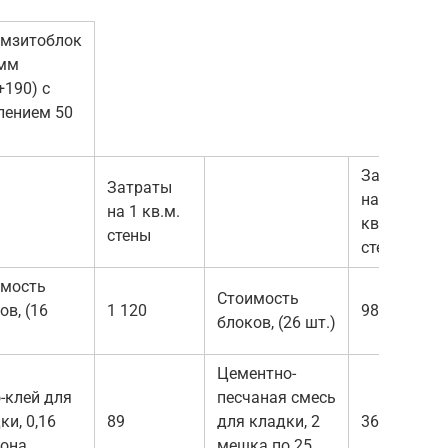
амзитоблок
 мм
+190) с
лением 50
Затраты
Затраты
на 1
на 1 кв.м.
кв.м.
стены
стены
имость
Стоимость
ов, (16
1 120
988
блоков, (26 шт.)
Цементно-
-клей для
песчаная смесь
ки, 0,16
89
для кладки, 2
360
она
мешка по 25