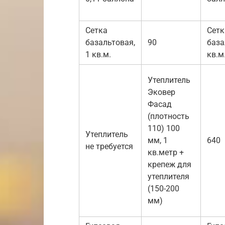
Сетка
Сетк
базальтовая,
90
база
1 кв.м.
кв.м
Утеплитель
Эковер
Фасад
(плотность
110) 100
Утеплитель
мм, 1
640
не требуется
кв.метр +
крепеж для
утеплителя
(150-200
мм)