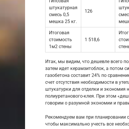
Гипсовая
Гипс
штукатурная
штук
126
смесь 0,5
смес
мешка 25 кг.
мешк
Итоговая
Итог
стоимость
1 518,6
стои
1м2 стены
стен
Итак, мы видим, что дешевле всего по
затем идет керамзитоблок, а потом с
газобетона составит 24% по сравнени
счет отсутствия необходимости в утеп
штукатурки для отделки и экономия 
полиуретанового-клея. При этом «деш
говорим о разумной экономии и прав
Рекомендуем вам при планировании с
чтобы максимально учесть все необхо