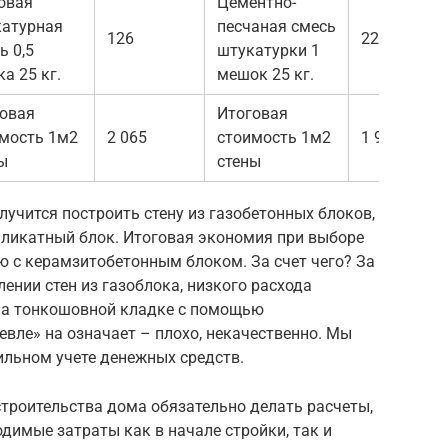
овая
Цементно-
атурная
песчаная смесь
126
222
ь 0,5
штукатурки 1
а 25 кг.
мешок 25 кг.
овая
Итоговая
мость 1м2
2 065
стоимость 1м2
1 978
ы
стены
лучится построить стену из газобетонных блоков,
иликатный блок. Итоговая экономия при выборе
ю с керамзитобетонным блоком. За счет чего? За
лении стен из газоблока, низкого расхода
на тонкошовной кладке с помощью
евле» на означает – плохо, некачественно. Мы
ильном учете денежных средств.
троительства дома обязательно делать расчеты,
димые затраты как в начале стройки, так и