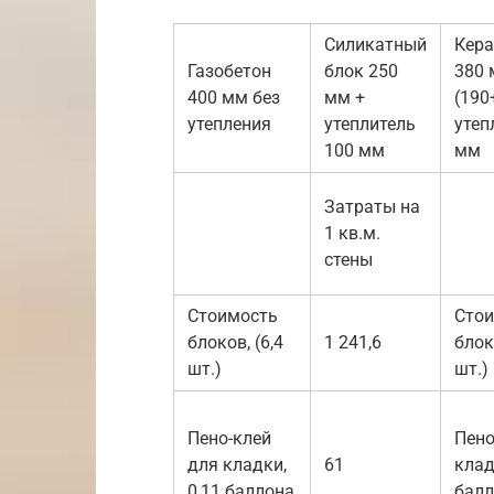
Силикатный
Кер
Газобетон
блок 250
380
400 мм без
мм +
(190
утепления
утеплитель
утеп
100 мм
мм
Затраты на
1 кв.м.
стены
Стоимость
Сто
блоков, (6,4
1 241,6
блок
шт.)
шт.)
Пено-клей
Пено
для кладки,
61
клад
0,11 баллона
балл