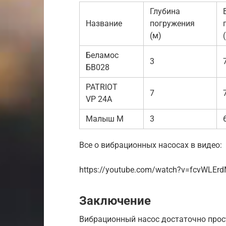
Глубина
Название
погружения
(м)
Беламос
3
БВ028
PATRIOT
7
VP 24A
Малыш М
3
Все о вибрационных насосах в видео:
https://youtube.com/watch?v=fcvWLEr
Заключение
Вибрационный насос достаточно прос