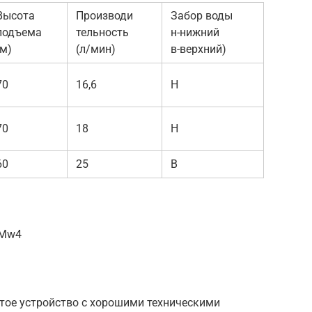
Высота
Производи
Забор воды
подъема
тельность
н-нижний
(м)
(л/мин)
в-верхний)
70
16,6
Н
70
18
Н
60
25
В
dMw4
тое устройство с хорошими техническими