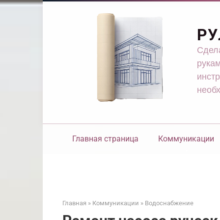
Перейти
к
контенту
РУ
Сдела
рукам
инстр
необ
Главная страница
Коммуникации
Главная
»
Коммуникации
»
Водоснабжение