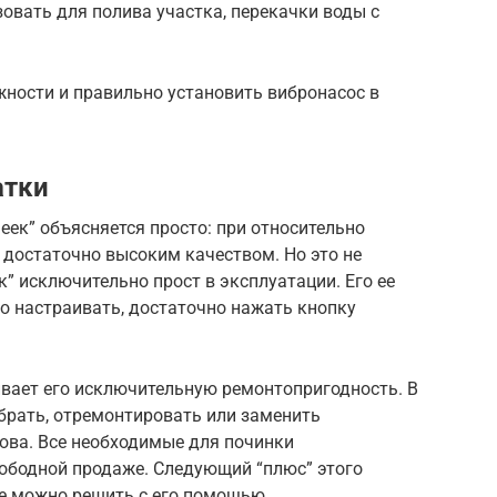
овать для полива участка, перекачки воды с
ности и правильно установить вибронасос в
атки
еек” объясняется просто: при относительно
 достаточно высоким качеством. Но это не
к” исключительно прост в эксплуатации. Его ее
о настраивать, достаточно нажать кнопку
ивает его исключительную ремонтопригодность. В
брать, отремонтировать или заменить
нова. Все необходимые для починки
ободной продаже. Следующий “плюс” этого
ые можно решить с его помощью.