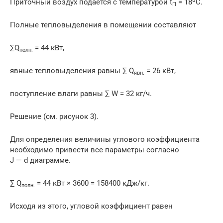
Приточный воздух подаётся с температурой t
= 18ºС.
П
Полные тепловыделения в помещении составляют
∑Q
= 44 кВт,
полн.
явные тепловыделения равны ∑ Q
= 26 кВт,
явн.
поступление влаги равны ∑ W = 32 кг/ч.
Решение (см. рисунок 3).
Для определения величины углового коэффициента
необходимо привести все параметры согласно
J — d диаграмме.
∑ Q
= 44 кВт × 3600 = 158400 кДж/кг.
полн.
Исходя из этого, угловой коэффициент равен