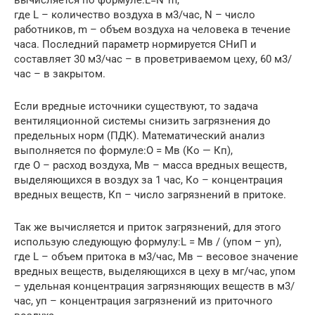
где L – количество воздуха в м3/час, N – число
работников, m – объем воздуха на человека в течение
часа. Последний параметр нормируется СНиП и
составляет 30 м3/час – в проветриваемом цеху, 60 м3/
час – в закрытом.
Если вредные источники существуют, то задача
вентиляционной системы снизить загрязнения до
предельных норм (ПДК). Математический анализ
выполняется по формуле:О = Мв (Ко — Кп),
где О – расход воздуха, Мв – масса вредных веществ,
выделяющихся в воздух за 1 час, Ко – концентрация
вредных веществ, Кп – число загрязнений в притоке.
Так же вычисляется и приток загрязнений, для этого
использую следующую формулу:L = Мв / (yпом – yп),
где L – объем притока в м3/час, Мв – весовое значение
вредных веществ, выделяющихся в цеху в мг/час, yпом
– удельная концентрация загрязняющих веществ в м3/
час, yп – концентрация загрязнений из приточного