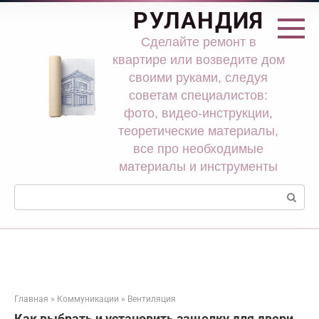
Перейти
РУЛАНДИЯ
к
контенту
Сделайте ремонт в
квартире или возведите дом
своими руками, следуя
советам специалистов:
фото, видео-инструкции,
теоретические материалы,
все про необходимые
материалы и инструменты
Поиск:
Главная
»
Коммуникации
»
Вентиляция
Как выбрать и установить защелку для двери