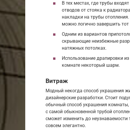
В тех местах, где трубы входя
отводов от стояка к радиато
накладки на трубы отопления.
можно логично завершить тот 
Одним из вариантов припотол
скрывающие неизбежные разре
натяжных потолках.
Использование драпировки из 
комнате некоторый шарм.
Витраж
Модный некогда способ украшения ж
дизайнерские разработки. Стоит поду
обычный способ украшения комнаты,
с самой обыкновенной трубой отопле
сможет изменить до неузнаваемости т
совсем элегантно.