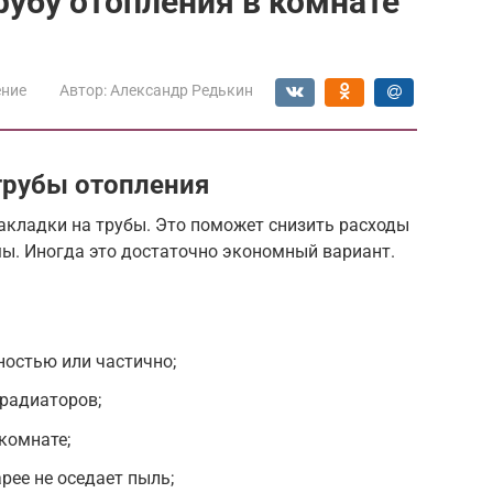
рубу отопления в комнате
ение
Автор:
Александр Редькин
трубы отопления
кладки на трубы. Это поможет снизить расходы
мы. Иногда это достаточно экономный вариант.
ностью или частично;
радиаторов;
комнате;
арее не оседает пыль;