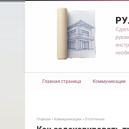
Перейти
к
контенту
РУ
Сдела
рукам
инстр
необ
Главная страница
Коммуникации
Главная
»
Коммуникации
»
Отопление