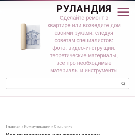
Перейти
РУЛАНДИЯ
к
контенту
Сделайте ремонт в
квартире или возведите дом
своими руками, следуя
советам специалистов:
фото, видео-инструкции,
теоретические материалы,
все про необходимые
материалы и инструменты
Поиск:
Главная
»
Коммуникации
»
Отопление
Как из инвертора для сварки сделать