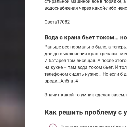
стиральной машиной всё в порядке, а
водоснабжения через какой-либо неи
Света­17082
Вода с крана бьет током… н
Раньше все нормально было, а теперь
две до выключения кран хреначит ме
И батарея там висящая. А после этог
на кухне – там вода током бьет. И то
телефоном сидеть нужно… Но если б де
вроди…Алёна .4
Значит какой то умник сделал зазем
Как решить проблему с 