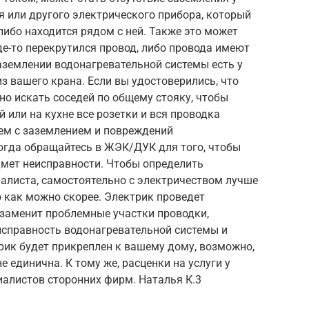
 или другого электрического прибора, который
либо находится рядом с ней. Также это может
де-то перекрутился провод, либо провода имеют
аземлении водонагревательной системы есть у
из вашего крана. Если вы удостоверились, что
но искать соседей по общему стояку, чтобы
 или на кухне все розетки и вся проводка
лем с заземлением и повреждений
огда обращайтесь в ЖЭК/ДУК для того, чтобы
дмет неисправности. Чтобы определить
иалиста, самостоятельно с электричеством лучше
о как можно скорее. Электрик проведет
 заменит проблемные участки проводки,
исправность водонагревательной системы и
рик будет прикреплен к вашему дому, возможно,
е единична. К тому же, расценки на услуги у
иалистов сторонних фирм. Наталья К.3