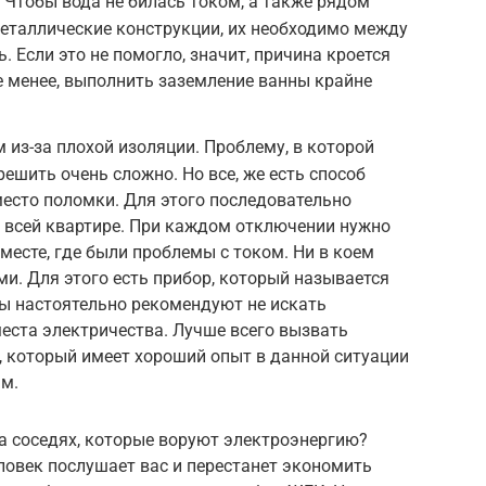
 Чтобы вода не билась током, а также рядом
еталлические конструкции, их необходимо между
. Если это не помогло, значит, причина кроется
не менее, выполнить заземление ванны крайне
 из-за плохой изоляции. Проблему, в которой
решить очень сложно. Но все, же есть способ
есто поломки. Для этого последовательно
 всей квартире. При каждом отключении нужно
 месте, где были проблемы с током. Ни в коем
ми. Для этого есть прибор, который называется
сты настоятельно рекомендуют не искать
еста электричества. Лучше всего вызвать
 который имеет хороший опыт в данной ситуации
ам.
на соседях, которые воруют электроэнергию?
ловек послушает вас и перестанет экономить