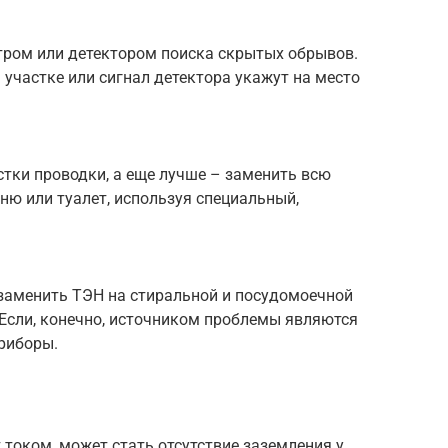
тром или детектором поиска скрытых обрывов.
участке или сигнал детектора укажут на место
тки проводки, а еще лучше – заменить всю
ню или туалет, используя специальный,
 заменить ТЭН на стиральной и посудомоечной
. Если, конечно, источником проблемы являются
риборы.
т током, может стать отсутствие заземления у