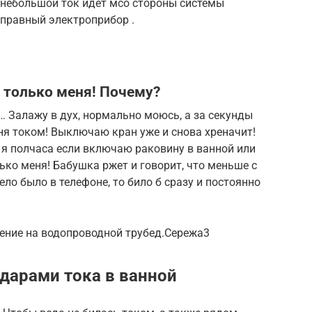
 небольшой ток идёт мсо стороны системы
справный электроприбор .
о только меня! Почему?
… Залажу в дух, нормально моюсь, а за секунды
ня током! Выключаю кран уже и снова хреначит!
о я полчаса если включаю раковину в ванной или
лько меня! Бабушка ржет и говорит, что меньше с
ло было в телефоне, то било б сразу и постоянно
ление на водопроводной трубед.Сережа3
ударами тока в ванной