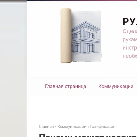
Перейти
к
контенту
РУ
Сдела
рукам
инстр
необ
Главная страница
Коммуникации
Главная
»
Коммуникации
»
Газификация