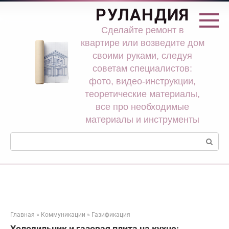
Перейти
РУЛАНДИЯ
к
контенту
Сделайте ремонт в
квартире или возведите дом
своими руками, следуя
советам специалистов:
фото, видео-инструкции,
теоретические материалы,
все про необходимые
материалы и инструменты
Поиск:
Главная
»
Коммуникации
»
Газификация
Холодильник и газовая плита на кухне: