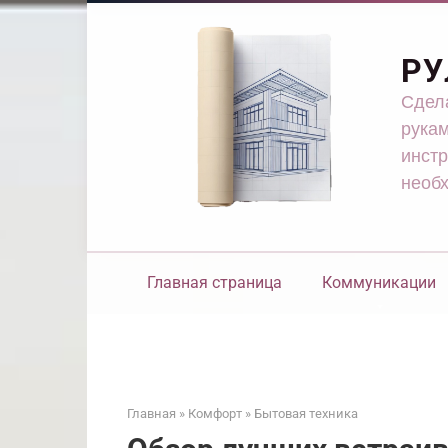
Перейти
к
контенту
РУ
Сдела
рукам
инстр
необ
Главная страница
Коммуникации
Главная
»
Комфорт
»
Бытовая техника