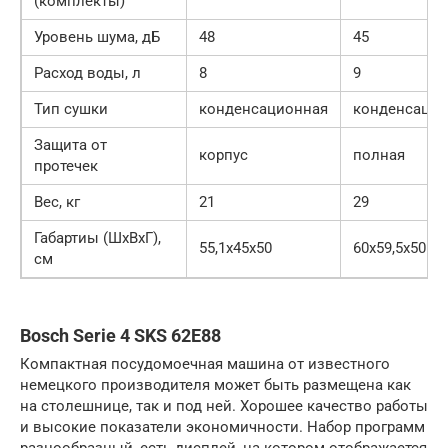
(комплекты)
Уровень шума, дБ
48
45
Расход воды, л
8
9
Тип сушки
конденсационная
конденсацио
Защита от
корпус
полная
протечек
Вес, кг
21
29
Габартиы (ШхВхГ),
55,1х45х50
60х59,5х50
см
Bosch Serie 4 SKS 62E88
Компактная посудомоечная машина от известного
немецкого производителя может быть размещена как
на столешнице, так и под ней. Хорошее качество работы
и высокие показатели экономичности. Набор программ
разнообразный, есть дисплей, на котором отображается