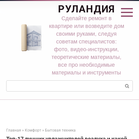
Перейти
РУЛАНДИЯ
к
контенту
Сделайте ремонт в
квартире или возведите дом
своими руками, следуя
советам специалистов:
фото, видео-инструкции,
теоретические материалы,
все про необходимые
материалы и инструменты
Поиск:
Главная
»
Комфорт
»
Бытовая техника
Топ-17 лучших увлажнителей воздуха и какой