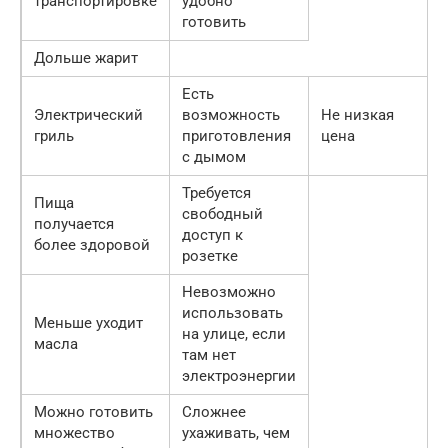
транспортировке
удобно
готовить
Дольше жарит
Есть
Электрический
возможность
Не низкая
гриль
приготовления
цена
с дымом
Требуется
Пища
свободный
получается
доступ к
более здоровой
розетке
Невозможно
использовать
Меньше уходит
на улице, если
масла
там нет
электроэнергии
Можно готовить
Сложнее
множество
ухаживать, чем