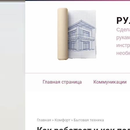
Перейти
к
контенту
РУ
Сдела
рукам
инстр
необ
Главная страница
Коммуникации
Главная
»
Комфорт
»
Бытовая техника