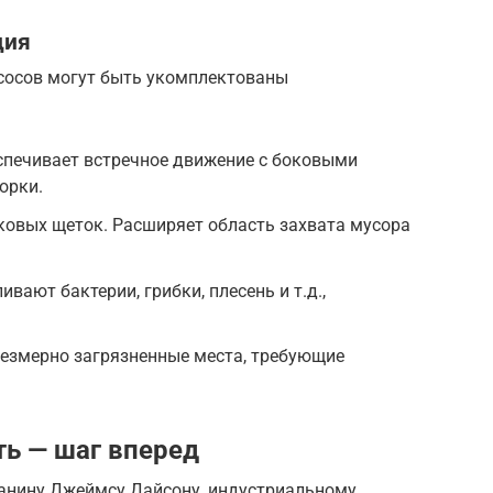
ция
осов могут быть укомплектованы
спечивает встречное движение с боковыми
орки.
ковых щеток. Расширяет область захвата мусора
ают бактерии, грибки, плесень и т.д.,
резмерно загрязненные места, требующие
ь — шаг вперед
анину Джеймсу Дайсону, индустриальному