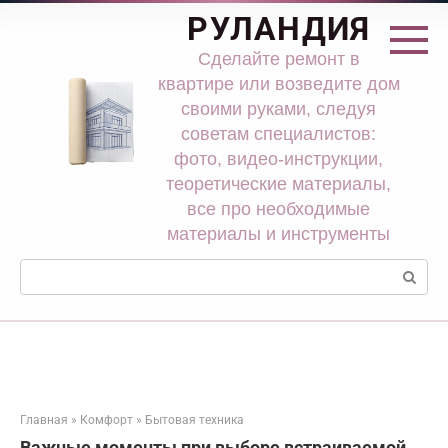
Перейти
РУЛАНДИЯ
к
контенту
Сделайте ремонт в
квартире или возведите дом
своими руками, следуя
советам специалистов:
фото, видео-инструкции,
теоретические материалы,
все про необходимые
материалы и инструменты
Поиск:
Главная
»
Комфорт
»
Бытовая техника
Важные моменты при выборе встраиваемой