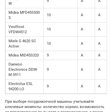
9
А
А
W
Midea MFD45S500
10
А
А
S
Vestfrost
10
А
А
VFDW4512
Miele G 4620 SC
10
А
А
Active
Midea MID45S320
9
А
А
Daewoo
Electronics DDW-
9
А
А
M 0911
Electrolux ESL
9
А
А
94200 LO
При выборе посудомоечной машины учитывайте
ключевые моменты: количество корзин, возможность
их регулирования по высоте и расположению, а также