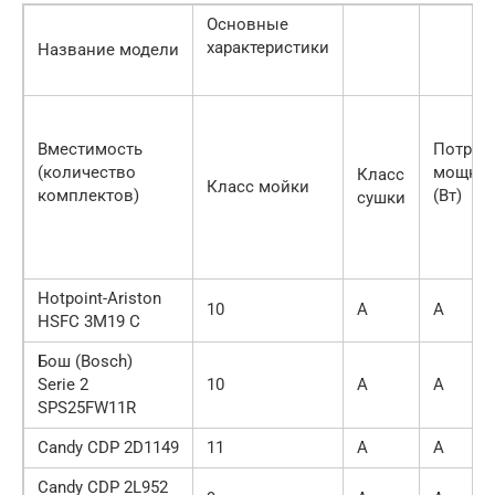
Основные
характеристики
Название модели
Вместимость
Потреб
(количество
мощнос
Класс
Класс мойки
комплектов)
(Вт)
сушки
Hotpoint-Ariston
10
А
А
HSFC 3M19 C
Бош (Bosch)
Serie 2
10
А
А
SPS25FW11R
Candy CDP 2D1149
11
А
А
Candy CDP 2L952