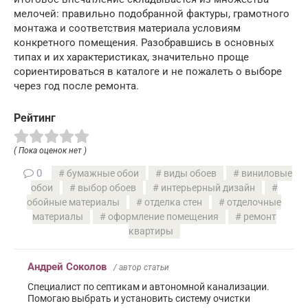
мелочей: правильно подобранной фактуры, грамотного
монтажа и соответствия материала условиям
конкретного помещения. Разобравшись в основных
типах и их характеристиках, значительно проще
сориентироваться в каталоге и не пожалеть о выборе
через год после ремонта.
Рейтинг
( Пока оценок нет )
0
бумажные обои
виды обоев
виниловые
обои
выбор обоев
интерьерный дизайн
обойные материалы
отделка стен
отделочные
материалы
оформление помещения
ремонт
квартиры
Андрей Соколов
/ автор статьи
Специалист по септикам и автономной канализации.
Помогаю выбрать и установить систему очистки