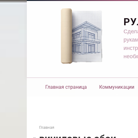
Перейти
к
контенту
РУ
Сдела
рукам
инстр
необ
Главная страница
Коммуникации
Главная