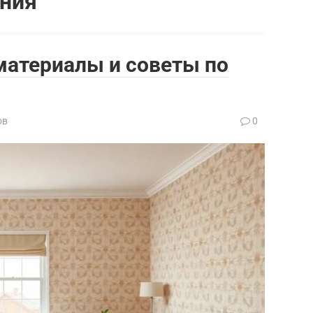
ния
 материалы и советы по
ов
0