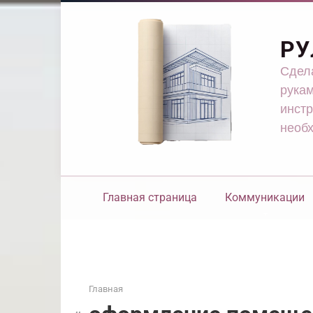
Перейти
к
контенту
РУ
Сдела
рукам
инстр
необ
Главная страница
Коммуникации
Главная