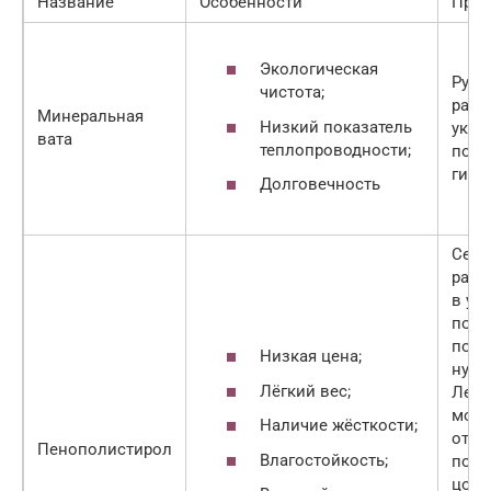
Название
Особенности
Прим
Экологическая
Руло
чистота;
расс
Минеральная
Низкий показатель
укла
вата
теплопроводности;
пове
гидр
Долговечность
Секц
раск
в уд
поря
подр
Низкая цена;
нужн
Лёгкий вес;
Легк
монт
Наличие жёсткости;
отве
Пенополистирол
Влагостойкость;
пове
цоко