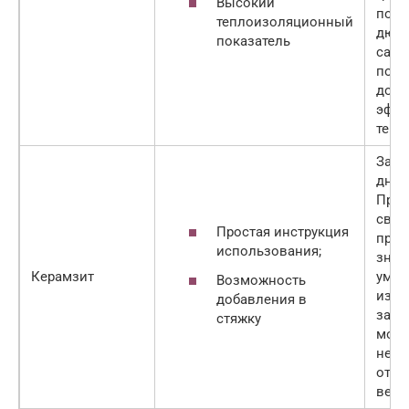
Высокий
пом
теплоизоляционный
дюбе
показатель
само
позв
доби
эффе
тепл
Засы
дно 
При 
своб
Простая инструкция
прос
использования;
знач
Керамзит
умен
Возможность
из-з
добавления в
засы
стяжку
мож
нега
отра
вент