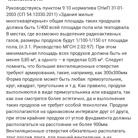
Руководствуясь пунктом 9.10 норматива СНиП 31-01-
2003 (СП 54.13330.2011) «Здания жилые
многоквартирные» общая площадь таких продушов
должна быть 1/400 всей площади пола или техподвала.
В местах, где возможно выделение радиоактивных
газов, размеры продухов будут 1/100-1/150 от площади
пола, (п.3.1. Руководство МГСН 2.02-97). При этом
минимальная площадь всех продухов должна быть не
менее 0,85 м², а одного – в пределах 0,05 м². Следует
помнить, что большие вентиляционные отверстия
требуют армирования, такие, например, как 300х300мм.
Форма продухов может быть любая: прямоугольник,
круг, квадрат, треугольник и т.д. Как правило, продухи
выполняются в виде прямоугольника или квадрата, так
как они смотрятся более эстетично, да и выполнение
таких продухов не требует особой технологии. Продухи
располагаются на одинаковом интервале друг от друга,
при этом крайние продухи от углов фундамента должны
располагаться на расстоянии не более 900мм.
Вентиляционные отверстия обязательно располагать
друг против друга, для лучшей вентиляции, а их