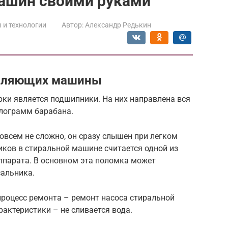
ашин своими руками
 и технологии
Автор:
Александр Редькин
авляющих машины
ки является подшипники. На них направлена вся
илограмм барабана.
овсем не сложно, он сразу слышен при легком
ков в стиральной машине считается одной из
ппарата. В основном эта поломка может
сальника.
процесс ремонта – ремонт насоса стиральной
актеристики – не сливается вода.