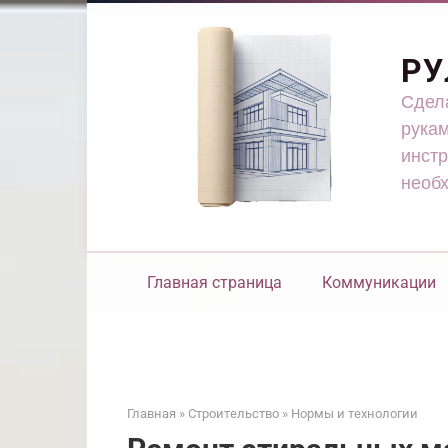
Перейти
к
контенту
РУ
Сдела
рукам
инстр
необ
Главная страница
Коммуникации
Главная
»
Строительство
»
Нормы и технологии