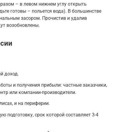
разом – в левом нижнем углу открыть
дьте готовы – польется вода). В большинстве
анальным засором. Прочистив и удалив
дут возобновлены.
ссии
й доход.
оты и получения прибыли: частные заказчики,
ентр или компании-производители.
исах, и на периферии.
ю подготовку, срок которой составляет 3-4