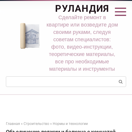
Перейти
РУЛАНДИЯ
к
контенту
Сделайте ремонт в
квартире или возведите дом
своими руками, следуя
советам специалистов:
фото, видео-инструкции,
теоретические материалы,
все про необходимые
материалы и инструменты
Поиск:
Главная
»
Строительство
»
Нормы и технологии
Объединение лоджии и балкона с комнатой