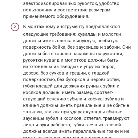
электроизолированных рукояток, удобство
пользования и соответствие размерам
применяемого оборудования.
К монтажному инструменту предъявляются
следующие требо­вания: кувалды и молотки
должны иметь слегка выпуклую, несбитую
поверхность бойка, без заусенцев и забоин. Они
должны быть хорошо насажены на рукоятки;
рукоятки кувалд и молотков должны быть
изготовлены из твердых и упругих пород
дерева, без сучков и трещин, с гладкой
поверхностью, без бугорков и неровностей;
губки клещей для держания ручных зубил и
косяков должны иметь размер, соответ­
ствующий сечению зубила и косяка; зубила и
клинья должны иметь правильные и не сбитые
затылки, так как при ударах кувалды сбитые
заусенцы зубил и косяков, отлетая, травмируют
лицо и руки рабочего; губки гаечных ключей
должны всегда иметь параллельные грани и не
иметь заусенцев; ломики и оправки для