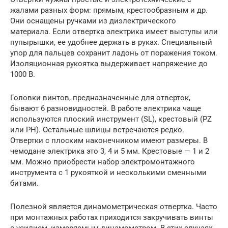
жалами разных форм: прямым, крестообразным и др.
Они оснащены ручками из диэлектрического
материала. Если отвертка электрика имеет выступы или
пупырышки, ее удобнее держать в руках. Специальный
упор для пальцев сохранит ладонь от поражения током.
Изоляционная рукоятка выдерживает напряжение до
1000 В.
Головки винтов, предназначенные для отверток,
бывают 6 разновидностей. В работе электрика чаще
используются плоский инструмент (SL), крестовый (PZ
или PH). Остальные шлицы встречаются редко.
Отвертки с плоским наконечником имеют размеры. В
чемодане электрика это 3, 4 и 5 мм. Крестовые — 1 и 2
мм. Можно приобрести набор электромонтажного
инструмента с 1 рукояткой и несколькими сменными
битами.
Полезной является динамометрическая отвертка. Часто
при монтажных работах приходится закручивать винты
с усилием, измеряемым динамометром. В этих случаях