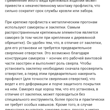
Применение иного вида крепежных изделий может
привести к некачественному монтажу профлиста, что
сильно сократит срок службы кровли или забора.
При крепеже профлиста к металлическим прогонам
используют саморезы и заклепки. Самым
распространенным крепежным элементом является
саморез (в том числе при креплении к деревянной
обрешетке). Он удобен тем, что, в отличие от заклепки,
для его установки не требуется предварительное
сверление отверстия. Это возможно благодаря
конструкции самореза – кончик его рабочей винтовой
части заострен и выполняет роль сверла. Чтобы
установить заклепку необходимо сначала просверлить
отверстие, а перед этим предварительно накернить
профлист (для точности сверления отверстия), что
ведет к его деформации и порче защитного покрытия
на нем. Саморез еще хорош тем, что его установка, в
отличие от заклепки, может проводиться без
специального инструмента, более проста и практически
не требует особых навыков. Кроме того, в случае
демонтажа выкрутить саморез очень просто и метиз