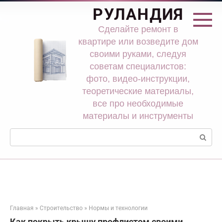
Перейти
РУЛАНДИЯ
к
контенту
Сделайте ремонт в
квартире или возведите дом
своими руками, следуя
советам специалистов:
фото, видео-инструкции,
теоретические материалы,
все про необходимые
материалы и инструменты
Поиск:
Главная
»
Строительство
»
Нормы и технологии
Как покрыть крышу профлистом своими