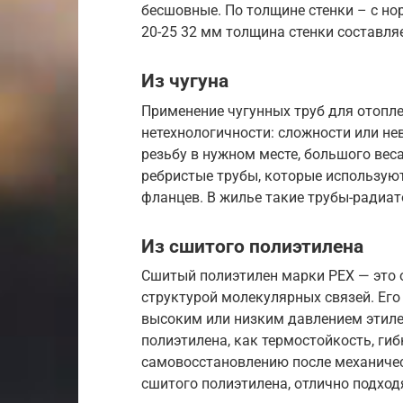
бесшовные. По толщине стенки – с но
20-25 32 мм толщина стенки составляе
Из чугуна
Применение чугунных труб для отопле
нетехнологичности: сложности или н
резьбу в нужном месте, большого вес
ребристые трубы, которые использую
фланцев. В жилье такие трубы-радиа
Из сшитого полиэтилена
Сшитый полиэтилен марки PEX — это
структурой молекулярных связей. Ег
высоким или низким давлением этиле
полиэтилена, как термостойкость, гиб
самовосстановлению после механичес
сшитого полиэтилена, отлично подход