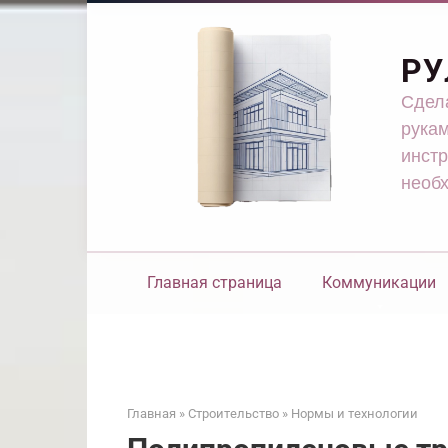
Перейти
к
контенту
РУ
Сдела
рукам
инстр
необ
Главная страница
Коммуникации
Главная
»
Строительство
»
Нормы и технологии