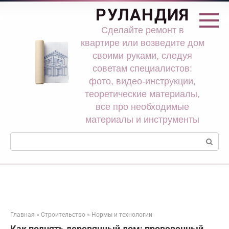
Перейти
РУЛАНДИЯ
к
контенту
Сделайте ремонт в
квартире или возведите дом
своими руками, следуя
советам специалистов:
фото, видео-инструкции,
теоретические материалы,
все про необходимые
материалы и инструменты
Поиск:
Главная
»
Строительство
»
Нормы и технологии
Как поднять деревянный дом: проверенный