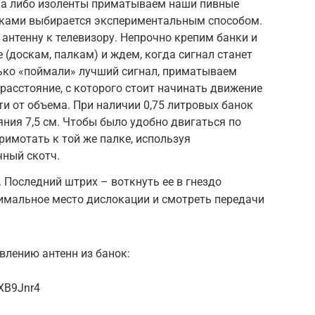
ча либо изоленты приматываем наши пивные
ками выбирается экспериментальным способом.
нтенну к телевизору. Непрочно крепим банки и
 (доскам, палкам) и ждем, когда сигнал станет
ко «поймали» лучший сигнал, приматываем
расстояние, с которого стоит начинать движение
ти от объема. При наличии 0,75 литровых банок
яния 7,5 см. Чтобы было удобно двигаться по
примотать к той же палке, используя
чный скотч.
 Последний штрих – воткнуть ее в гнездо
тимальное место дислокации и смотреть передачи
влению антенн из банок:
cXB9Jnr4