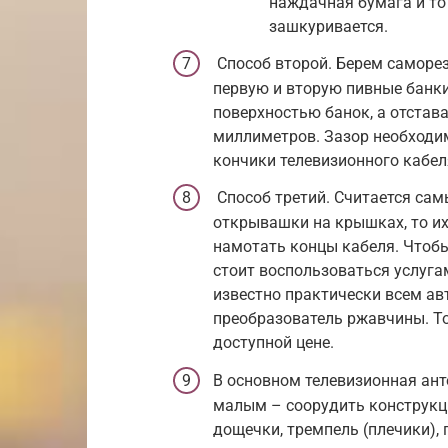
наждачная бумага и то 
зашкуривается.
Способ второй. Берем саморез
первую и вторую пивные банк
поверхностью банок, а отстава
миллиметров. Зазор необходи
кончики телевизионного кабел
Способ третий. Считается са
открывашки на крышках, то их
намотать концы кабеля. Чтобы
стоит воспользоваться услуга
известно практически всем ав
преобразователь ржавчины. Т
доступной цене.
В основном телевизионная ант
малым – соорудить конструкци
дощечки, тремпель (плечики),