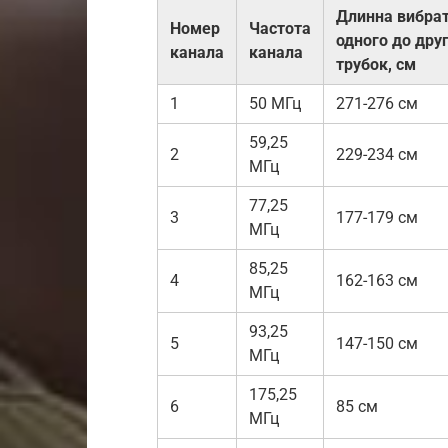
Длинна вибрат
Номер
Частота
одного до дру
канала
канала
трубок, см
1
50 МГц
271-276 см
59,25
2
229-234 см
МГц
77,25
3
177-179 см
МГц
85,25
4
162-163 см
МГц
93,25
5
147-150 см
МГц
175,25
6
85 см
МГц