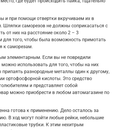
место, где будет происходить пайка, тщательно
ы и при помощи отвертки вкручиваем их в
и. Шляпки саморезов не должны соприкасаться с
ть от них на расстояние около 2 – 3
м для того, чтобы была возможность примотать
я к саморезам.
мым элементарным. Если вы не повредили
 можно использовать для того, чтобы на них
 припаять разнородные металлы один к другому,
ми ортофосфорной кислоты. Это средство
толюбителям и представляет собой
овар можно приобрести в любом автомагазине по
енна готова к применению. Дело осталось за
ю. В ход могут пойти любые рейки, небольшие
 пластиковые трубки. К этим нехитрым