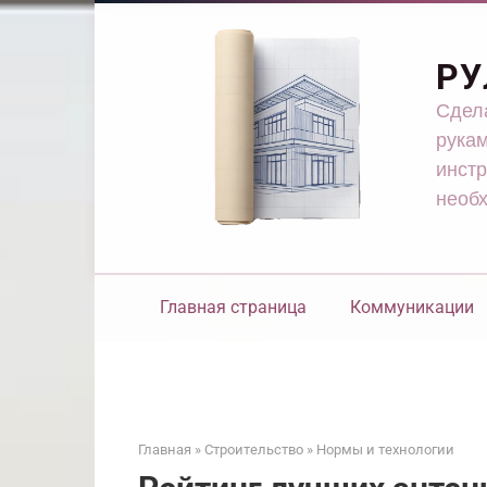
Перейти
к
контенту
РУ
Сдела
рукам
инстр
необ
Главная страница
Коммуникации
Главная
»
Строительство
»
Нормы и технологии