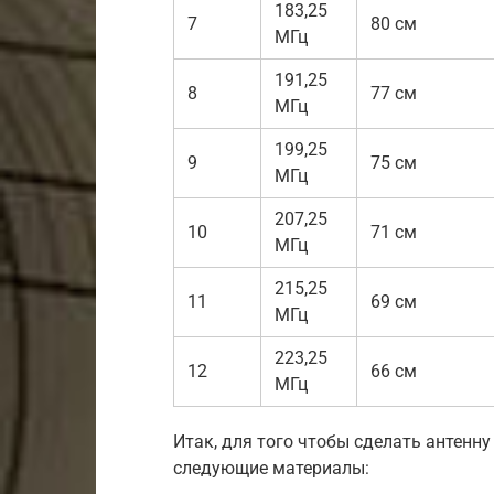
183,25
7
80 см
МГц
191,25
8
77 см
МГц
199,25
9
75 см
МГц
207,25
10
71 см
МГц
215,25
11
69 см
МГц
223,25
12
66 см
МГц
Итак, для того чтобы сделать антенн
следующие материалы: