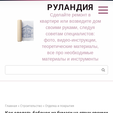
Перейти
РУЛАНДИЯ
к
контенту
Сделайте ремонт в
квартире или возведите дом
своими руками, следуя
советам специалистов:
фото, видео-инструкции,
теоретические материалы,
все про необходимые
материалы и инструменты
Поиск:
Главная
»
Строительство
»
Отделка и покрытия
Как сделать бабочек из бумаги на стену своими