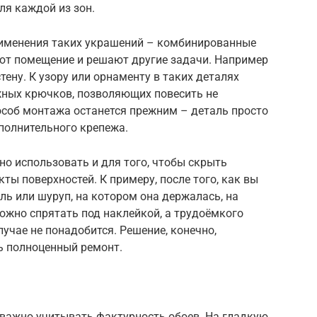
ля каждой из зон.
рименения таких украшений – комбинированные
ют помещение и решают другие задачи. Например
ену. К узору или орнаменту в таких деталях
ных крючков, позволяющих повесить не
особ монтажа останется прежним – деталь просто
ополнительного крепежа.
о использовать и для того, чтобы скрыть
ты поверхностей. К примеру, после того, как вы
ль или шуруп, на котором она держалась, на
можно спрятать под наклейкой, а трудоёмкого
учае не понадобится. Решение, конечно,
ть полноценный ремонт.
важно учитывать фактурность обоев. На гладкую