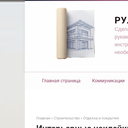
Перейти
к
контенту
РУ
Сдела
рукам
инстр
необ
Главная страница
Коммуникации
Главная
»
Строительство
»
Отделка и покрытия