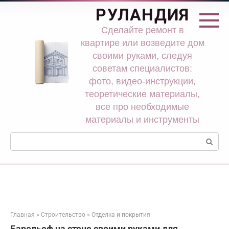
Перейти
РУЛАНДИЯ
к
контенту
Сделайте ремонт в
квартире или возведите дом
своими руками, следуя
советам специалистов:
фото, видео-инструкции,
теоретические материалы,
все про необходимые
материалы и инструменты
Поиск:
Главная
»
Строительство
»
Отделка и покрытия
Барельеф на стене своими руками для