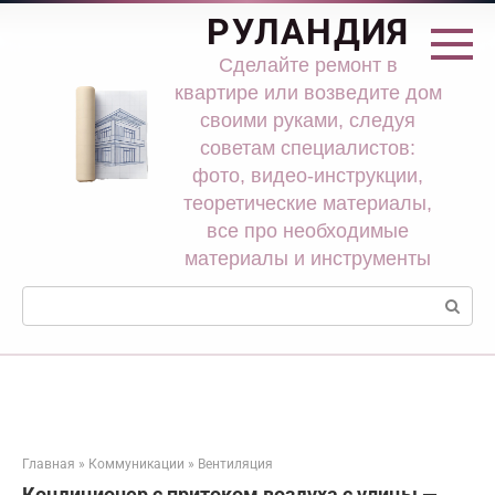
Перейти
РУЛАНДИЯ
к
контенту
Сделайте ремонт в
квартире или возведите дом
своими руками, следуя
советам специалистов:
фото, видео-инструкции,
теоретические материалы,
все про необходимые
материалы и инструменты
Поиск:
Главная
»
Коммуникации
»
Вентиляция
Кондиционер с притоком воздуха с улицы —