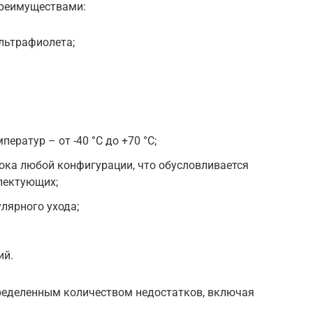
реимуществами:
льтрафиолета;
ератур – от -40 °C до +70 °C;
ока любой конфигурации, что обусловливается
лектующих;
лярного ухода;
ий.
пределенным количеством недостатков, включая