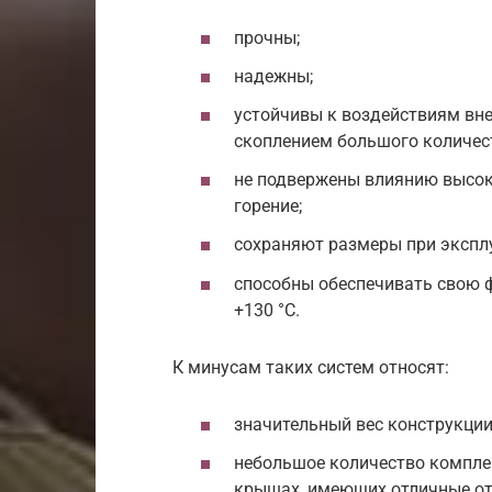
прочны;
надежны;
устойчивы к воздействиям вн
скоплением большого количест
не подвержены влиянию высок
горение;
сохраняют размеры при экспл
способны обеспечивать свою ф
+130 °C.
К минусам таких систем относят:
значительный вес конструкции
небольшое количество компле
крышах, имеющих отличные от 