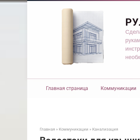
Перейти
к
контенту
РУ
Сдела
рукам
инстр
необ
Главная страница
Коммуникации
Главная
»
Коммуникации
»
Канализация