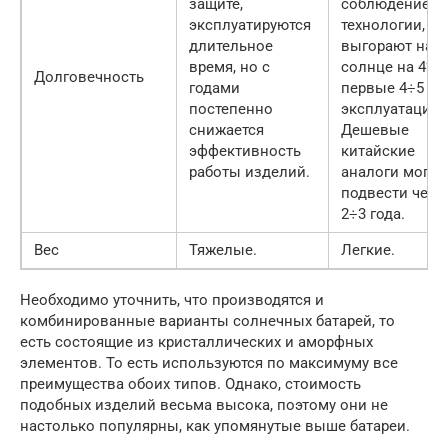
защите,
соблюдением
эксплуатируются
технологии,
длительное
выгорают на
время, но с
солнце на 4% 
Долговечность
годами
первые 4÷5 ле
постепенно
эксплуатации.
снижается
Дешевые
эффективность
китайские
работы изделий.
аналоги могут
подвести чере
2÷3 года.
Вес
Тяжелые.
Легкие.
Необходимо уточнить, что производятся и
комбинированные варианты солнечных батарей, то
есть состоящие из кристаллических и аморфных
элементов. То есть используются по максимуму все
преимущества обоих типов. Однако, стоимость
подобных изделий весьма высока, поэтому они не
настолько популярны, как упомянутые выше батареи.