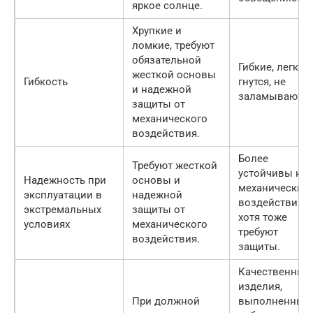
яркое солнце.
Хрупкие и
ломкие, требуют
обязательной
Гибкие, легко
жесткой основы
Гибкость
гнутся, не
и надежной
заламываются
защиты от
механического
воздействия.
Более
Требуют жесткой
устойчивы к
Надежность при
основы и
механическим
эксплуатации в
надежной
воздействиям,
экстремальных
защиты от
хотя тоже
условиях
механического
требуют
воздействия.
защиты.
Качественные
изделия,
При должной
выполненные 