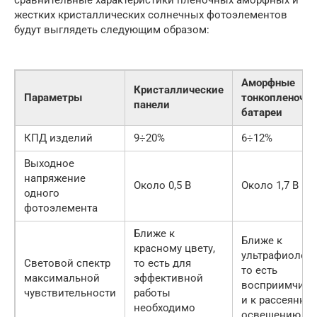
жестких кристаллических солнечных фотоэлементов
будут выглядеть следующим образом:
Аморфные
Кристаллические
Параметры
тонкопленочн
панели
батареи
КПД изделий
9÷20%
6÷12%
Выходное
напряжение
Около 0,5 В
Около 1,7 В
одного
фотоэлемента
Ближе к
Ближе к
красному цвету,
ультрафиолету
Световой спектр
то есть для
то есть
максимальной
эффективной
восприимчив
чувствительности
работы
и к рассеянно
необходимо
освещению.