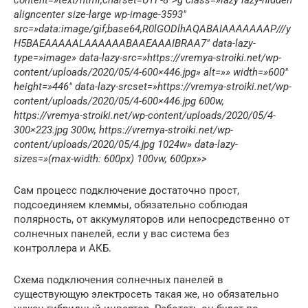
content=»text/html;charset=UTF-8″>g class=»lazy lazy-hidden
aligncenter size-large wp-image-3593″
src=»data:image/gif;base64,R0lGODlhAQABAIAAAAAAAP///y
H5BAEAAAAALAAAAAABAAEAAAIBRAA7″ data-lazy-
type=»image» data-lazy-src=»https://vremya-stroiki.net/wp-
content/uploads/2020/05/4-600×446.jpg» alt=»» width=»600″
height=»446″ data-lazy-srcset=»https://vremya-stroiki.net/wp-
content/uploads/2020/05/4-600×446.jpg 600w,
https://vremya-stroiki.net/wp-content/uploads/2020/05/4-
300×223.jpg 300w, https://vremya-stroiki.net/wp-
content/uploads/2020/05/4.jpg 1024w» data-lazy-
sizes=»(max-width: 600px) 100vw, 600px»>
Сам процесс подключение достаточно прост,
подсоединяем клеммы, обязательно соблюдая
полярность, от аккумуляторов или непосредственно от
солнечных панелей, если у вас система без
контроллера и АКБ.
Схема подключения солнечных панелей в
существующую электросеть такая же, но обязательно