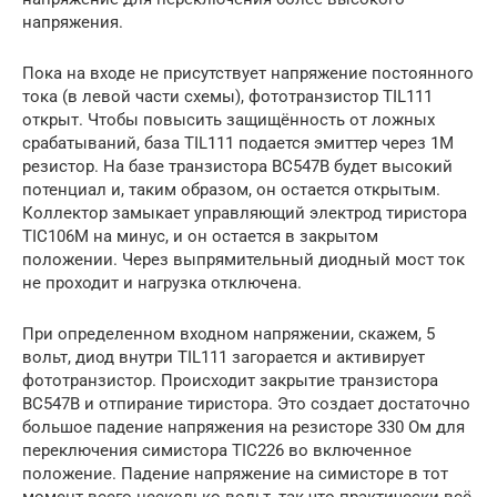
напряжения.
Пока на входе не присутствует напряжение постоянного
тока (в левой части схемы), фототранзистор TIL111
открыт. Чтобы повысить защищённость от ложных
срабатываний, база TIL111 подается эмиттер через 1М
резистор. На базе транзистора BC547B будет высокий
потенциал и, таким образом, он остается открытым.
Коллектор замыкает управляющий электрод тиристора
TIC106M на минус, и он остается в закрытом
положении. Через выпрямительный диодный мост ток
не проходит и нагрузка отключена.
При определенном входном напряжении, скажем, 5
вольт, диод внутри TIL111 загорается и активирует
фототранзистор. Происходит закрытие транзистора
BC547B и отпирание тиристора. Это создает достаточно
большое падение напряжения на резисторе 330 Ом для
переключения симистора TIC226 во включенное
положение. Падение напряжение на симисторе в тот
момент всего несколько вольт, так что практически всё