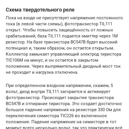
Схема твердотельного реле
Пока на входе не присутствует напряжение постоянного
тока (в левой части схемы), фототранзистор TIL111
открыт. Чтобы повысить защищённость от ложных
срабатываний, база TIL111 подается эмиттер через 1М
резистор. На базе транзистора BC547B будет высокий
потенциал и, таким образом, он остается открытым.
Коллектор замыкает управляющий электрод тиристора
TIC106M на минус, и он остается в закрытом
положении. Через выпрямительный диодный мост ток
не проходит и нагрузка отключена.
При определенном входном напряжении, скажем, 5
вольт, диод внутри TIL111 загорается и активирует
фототранзистор. Происходит закрытие транзистора
BC547B и отпирание тиристора. Это создает достаточно
большое падение напряжения на резисторе 330 Ом для
переключения симистора TIC226 во включенное
положение. Падение напряжение на симисторе в тот
момент всего несколько вольт, так что практически всё