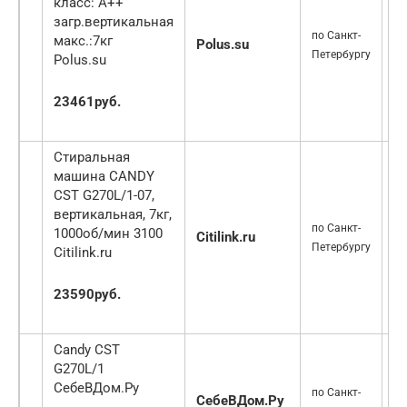
класс: A++
загр.вертикальная
по Санкт-
макс.:7кг
Polus.su
2
Петербургу
Polus.su
23461руб.
Стиральная
машина CANDY
CST G270L/1-07,
вертикальная, 7кг,
по Санкт-
1000об/мин 3100
Citilink.ru
2
Петербургу
Citilink.ru
23590руб.
Candy CST
G270L/1
СебеВДом.Ру
по Санкт-
СебеВДом.Ру
2