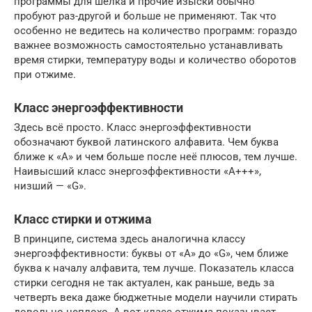
программы для шёлка и прочие изыски обычно
пробуют раз-другой и больше не применяют. Так что
особенно не ведитесь на количество программ: гораздо
важнее возможность самостоятельно устанавливать
время стирки, температуру воды и количество оборотов
при отжиме.
Класс энергоэффективности
Здесь всё просто. Класс энергоэффективности
обозначают буквой латинского алфавита. Чем буква
ближе к «А» и чем больше после неё плюсов, тем лучше.
Наивысший класс энергоэффективности «А+++»,
низший — «G».
Класс стирки и отжима
В принципе, система здесь аналогична классу
энергоэффективности: буквы от «А» до «G», чем ближе
буква к началу алфавита, тем лучше. Показатель класса
стирки сегодня не так актуален, как раньше, ведь за
четверть века даже бюджетные модели научили стирать
довольно неплохо. А вот класс отжима показывает,