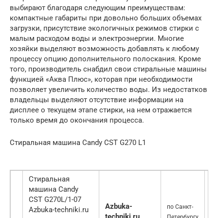
выбирают благодаря следующим преимуществам:
компактные габариты при довольно больших объемах
загрузки, присутствие экологичных режимов стирки с
малым расходом воды и электроэнергии. Многие
хозяйки выделяют возможность добавлять к любому
процессу опцию дополнительного полоскания. Кроме
того, производитель снабдил свои стиральные машины
функцией «Аква Плюс», которая при необходимости
позволяет увеличить количество воды. Из недостатков
владельцы выделяют отсутствие информации на
дисплее о текущем этапе стирки, на нем отражается
только время до окончания процесса.
Стиральная машина Candy CST G270 L1
Стиральная
машина Candy
CST G270L/1-07
Azbuka-
по Санкт-
Azbuka-techniki.ru
2
techniki.ru
Петербургу