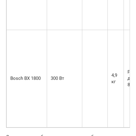
Рад
4,9
Bosch BX 1800
300 Вт
дей
кг
8 м