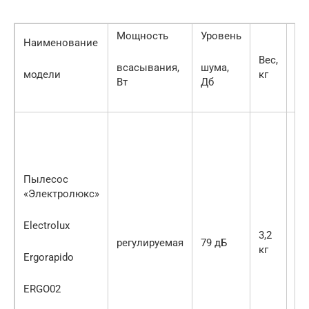
Мощность
Уровень
Дл
Наименование
Вес,
всасывания,
шума,
шн
модели
кг
Вт
Дб
ме
Пылесос
«Электролюкс»
Electrolux
3,2
регулируемая
79 дБ
кг
Ergorapido
ERGO02