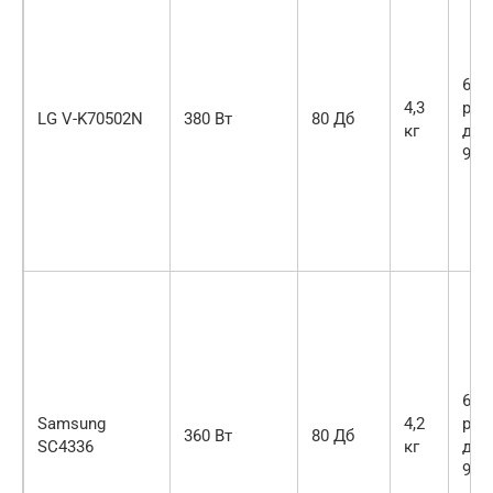
6 м,
4,3
рад
LG V-K70502N
380 Вт
80 Дб
кг
дей
9,2 
6 м,
Samsung
4,2
рад
360 Вт
80 Дб
SC4336
кг
дей
9,2 