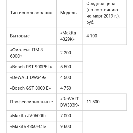
Средняя цена
(по состоянию
Тип использования
Модель
на март 2019 г.),
руб.
«Makita
Бытовые
4 100
4329K»
«Фиолент ПМ 3-
2 200
600Э»
«Bosch PST 900PEL»
5 500
«DeWALT DW349»
4 500
«Bosch GST 8000 E»
4 750
«DeWALT
Профессиональные
11 500
DW333K»
«Makita JV0600K»
7 000
«Makita 4350FCT»
9 600