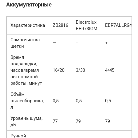
Аккумуляторные
Electrolux
Характеристика
ZB2816
EER7ALLRGY
EER73IGM
Самоочистка
—
+
+
щетки
Время
подзарядки,
часов/время
16/20
3/30
4/45
автономной
работы, минут
Объём
пылесборника,
0,5
0,5
0,5
л
Уровень шума,
77
79
79
дБ
Ручной