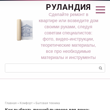
Перейти
РУЛАНДИЯ
к
контенту
Сделайте ремонт в
квартире или возведите дом
своими руками, следуя
советам специалистов:
фото, видео-инструкции,
теоретические материалы,
все про необходимые
материалы и инструменты
Поиск:
Главная
»
Комфорт
»
Бытовая техника
Как выбрать лучший пылесос для дома: