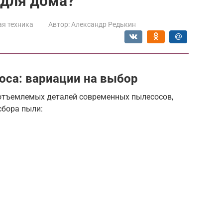
 для дома?
я техника
Автор:
Александр Редькин
са: вариации на выбор
еотъемлемых деталей современных пылесосов,
сбора пыли: