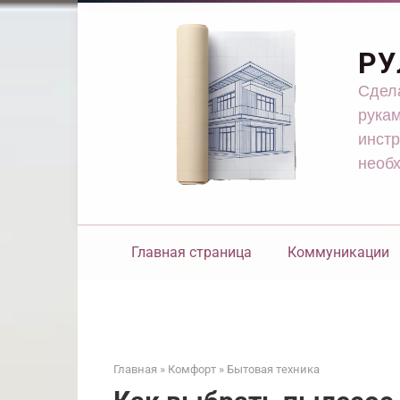
Перейти
к
контенту
РУ
Сдела
рукам
инстр
необ
Главная страница
Коммуникации
Главная
»
Комфорт
»
Бытовая техника