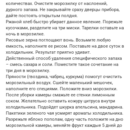
количествах. Очистите морозилку от наслоений,
дурного запаха. Не закрывайте сразу дверцы прибора,
дайте постоять открытым полдня.
Ржаной хлеб быстро убирает данное явление. Порежьте
кусочками, разделите на три миски. Тарелки оставьте на
ночь в морозилке.
Рисовые зерна поглощают вонь. Возьмите любую
емкость, наполните ее рисом. Поставьте на двое суток в
холодильник. Результат приятно удивит.
Действенный способ удаления специфического запаха
– смесь сахара и соли. Поместите такое сочетание на
три дня в морозилку.
Пряности (гвоздика, чабрец, куркума) помогут очистить
морозильный воздух. Сшейте маленький мешочек,
наполните его специями. Положите вниз морозилки.
После уборки камеры смажьте ее стенки лимонным
соком. Желательно оставить кожуру цитруса внутри
холодильника. Подойдет шкурка апельсина, мандарина.
Пакетики зеленого чая усмирят ароматы холодильника.
Разрежьте яблоко пополам, одну часть положите на дно
морозильной камеры, меняйте фрукт каждые 5 дней до