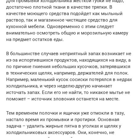
Для промывки холодильника жесткой губки не надо,
достаточно плотной ткани в качестве тряпки. В
качестве моющего средства подойдет как мыльный
раствор, так и магазинное чистящее средство для
кухонной мебели. Одновременно с этим следует
внимательно осмотреть общую и морозильную камеру
на предмет остатков еды.
В большинстве случаев неприятный запах возникает не
из-за испортившихся продуктов, находящихся на виду, а
по причине гниения небольших кусочков, затерявшихся
в технических щелях, например, держателей для полок.
Например, маленький кусок сосиски потерялся в недрах
холодильника, и через неделю-другую начинает
источать запах. Если его не найти, то никакое мытье не
поможет – источник зловония останется на месте.
Тем временем полочки и ящички уже отмокли в тазу,
настало время их промывки и протирки. Основная
задача – удалить жирные пятна в уголках и щелях у
холодильниковых аксессуаров. Они, конечно, не