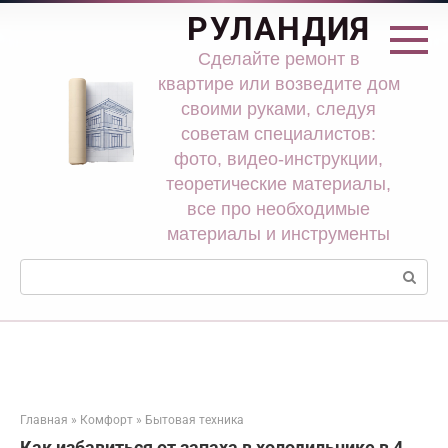
Перейти
РУЛАНДИЯ
к
контенту
Сделайте ремонт в
квартире или возведите дом
своими руками, следуя
советам специалистов:
фото, видео-инструкции,
теоретические материалы,
все про необходимые
материалы и инструменты
Поиск:
Главная
»
Комфорт
»
Бытовая техника
Как избавиться от запаха в холодильнике в 4