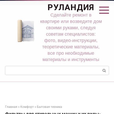
Перейти
РУЛАНДИЯ
к
контенту
Сделайте ремонт в
квартире или возведите дом
своими руками, следуя
советам специалистов:
фото, видео-инструкции,
теоретические материалы,
все про необходимые
материалы и инструменты
Поиск:
Главная
»
Комфорт
»
Бытовая техника
Фильтры для стиральных машин и их виды-