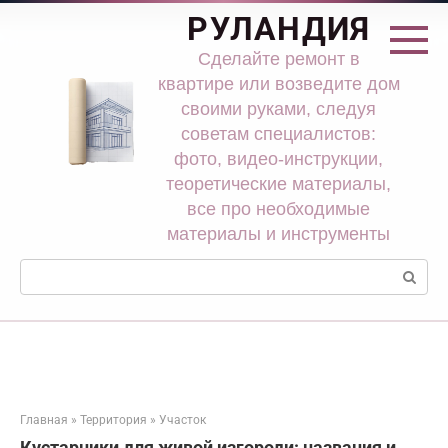
Перейти
РУЛАНДИЯ
к
контенту
Сделайте ремонт в
квартире или возведите дом
своими руками, следуя
советам специалистов:
фото, видео-инструкции,
теоретические материалы,
все про необходимые
материалы и инструменты
Поиск:
Главная
»
Территория
»
Участок
Кустарники для живой изгороди: названия и